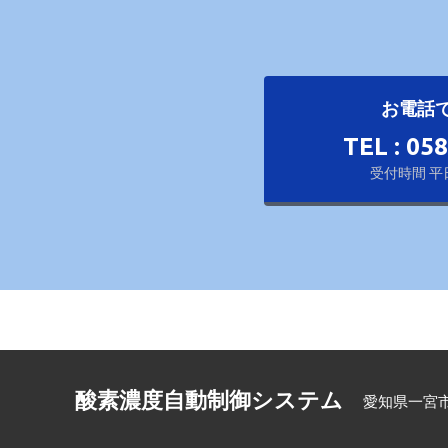
お電話
TEL : 05
受付時間 平日 
酸素濃度自動制御システム
愛知県一宮