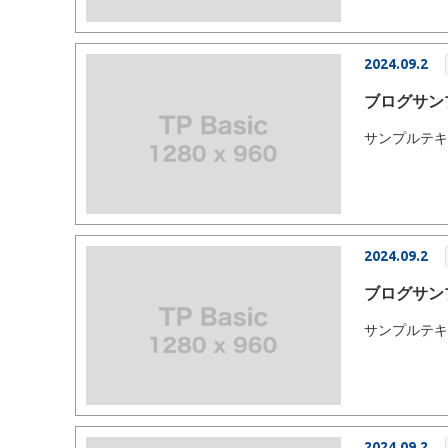
2024.09.2
ブログサン
サンプルテキ
2024.09.2
ブログサン
サンプルテキ
2024.09.2