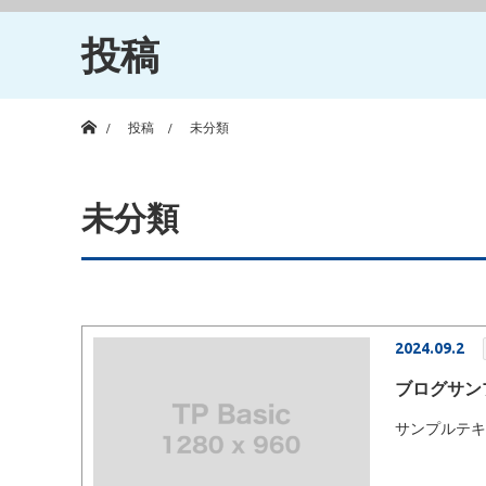
投稿
ホーム
投稿
未分類
未分類
2024.09.2
ブログサン
サンプルテキ