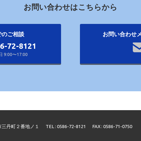
お問い合わせはこちらから
でのご相談
お問い合わせ
86-72-8121
9:00〜17:00
市三丹町２番地ノ１
TEL : 0586-72-8121
FAX : 0586-71-0750